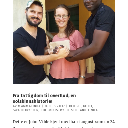
Fra fattigdom til overflod; en
solskinnshistorie!
AV
MAMMALINDA
|
8. DES 2017
|
BLOGG
,
KILIFI
,
SWAHILIKYSTEN
,
THE MINISTRY OF STIG AND LINDA
Dette er John. Vi ble kjent med han i august; som en 24