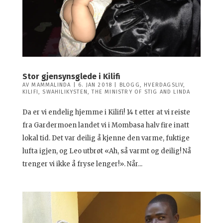
Stor gjensynsglede i Kilifi
AV
MAMMALINDA
|
6. JAN 2018
|
BLOGG
,
HVERDAGSLIV
,
KILIFI
,
SWAHILIKYSTEN
,
THE MINISTRY OF STIG AND LINDA
Da er vi endelig hjemme i Kilifi! 14 t etter at vi reiste
fra Gardermoen landet vi i Mombasa halv fire inatt
lokal tid. Det var deilig å kjenne den varme, fuktige
lufta igjen, og Leo utbrøt «Ah, så varmt og deilig! Nå
trenger vi ikke å fryse lenger!». Når...