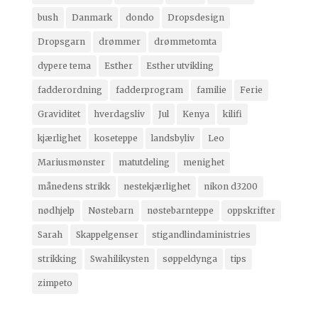
bush
Danmark
dondo
Dropsdesign
Dropsgarn
drømmer
drømmetomta
dypere tema
Esther
Esther utvikling
fadderordning
fadderprogram
familie
Ferie
Graviditet
hverdagsliv
Jul
Kenya
kilifi
kjærlighet
koseteppe
landsbyliv
Leo
Mariusmønster
matutdeling
menighet
månedens strikk
nestekjærlighet
nikon d3200
nødhjelp
Nøstebarn
nøstebarnteppe
oppskrifter
Sarah
Skappelgenser
stigandlindaministries
strikking
Swahilikysten
søppeldynga
tips
zimpeto