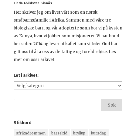
Linda Abildsten Gisnås
Her skriver jeg om livet vårt som en norsk
småbarnsfamilie i Afrika. Sammen med våre tre
biologiske barn og vår adopterte sønn bor vi på kysten
av Kenya, hvor vi jobber som misjonærer. Vi har bodd
her siden 2014 og lever ut kallet som vi føler Gud har
gitt oss til å ta oss av de fattige og foreldreløse. Les
mer om oss i arkivet.
Let i arkivet:
Let
i
arkivet:
Stikkord
afrikadrømmen
barseltid
bryllup
bursdag