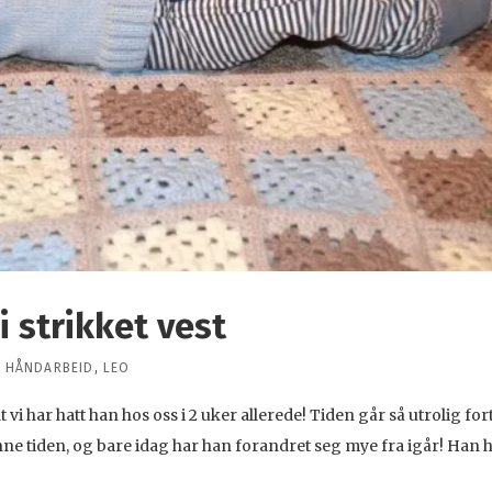
 strikket vest
,
HÅNDARBEID
,
LEO
i har hatt han hos oss i 2 uker allerede! Tiden går så utrolig fort
ne tiden, og bare idag har han forandret seg mye fra igår! Han 