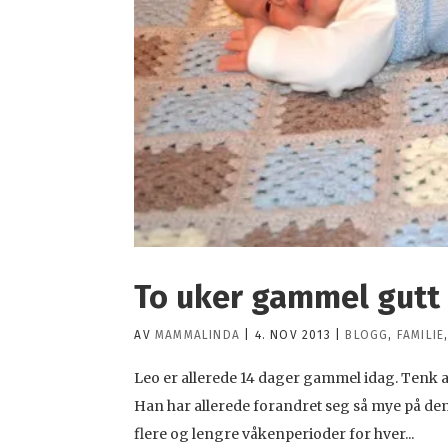
To uker gammel gutt i
AV
MAMMALINDA
|
4. NOV 2013
|
BLOGG
,
FAMILIE
Leo er allerede 14 dager gammel idag. Tenk at v
Han har allerede forandret seg så mye på den
flere og lengre våkenperioder for hver...