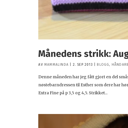
Månedens strikk: Au
AV
MAMMALINDA
|
2. SEP 2013
|
BLOGG
,
HÅNDARB
Denne måneden har jeg fått gjort en del småstri
nøstebarndressen til Esther som dere har hørt
Extra Fine på p 3,5 og 4,5. Strikket...