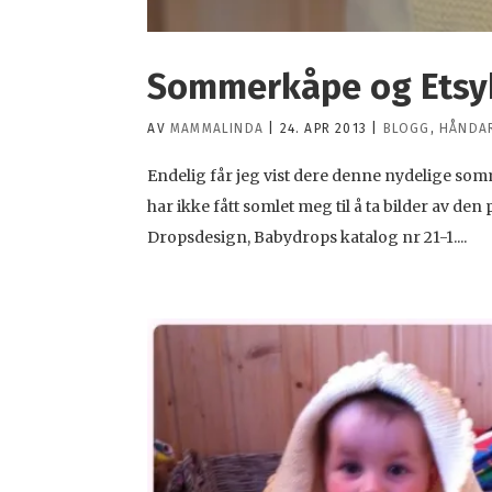
Sommerkåpe og Ets
AV
MAMMALINDA
|
24. APR 2013
|
BLOGG
,
HÅNDA
Endelig får jeg vist dere denne nydelige somm
har ikke fått somlet meg til å ta bilder av den
Dropsdesign, Babydrops katalog nr 21-1....