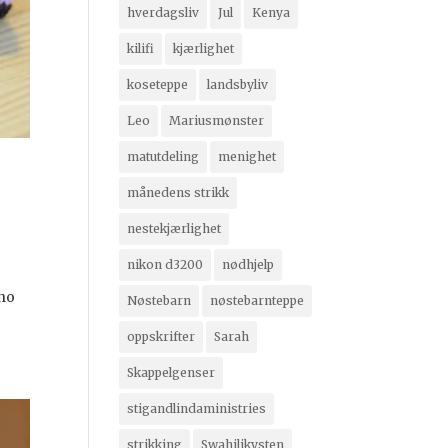
hverdagsliv
Jul
Kenya
kilifi
kjærlighet
koseteppe
landsbyliv
Leo
Mariusmønster
matutdeling
menighet
månedens strikk
nestekjærlighet
nikon d3200
nødhjelp
ino
Nøstebarn
nøstebarnteppe
oppskrifter
Sarah
Skappelgenser
stigandlindaministries
strikking
Swahilikysten