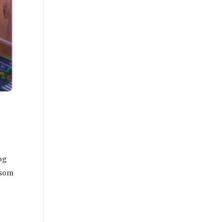
 og
a som