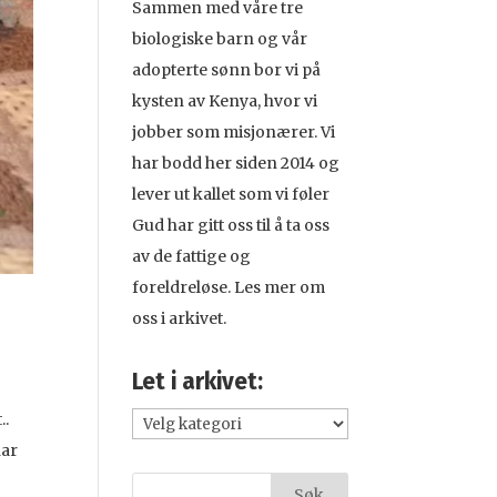
Sammen med våre tre
biologiske barn og vår
adopterte sønn bor vi på
kysten av Kenya, hvor vi
jobber som misjonærer. Vi
har bodd her siden 2014 og
lever ut kallet som vi føler
Gud har gitt oss til å ta oss
av de fattige og
foreldreløse. Les mer om
oss i arkivet.
Let i arkivet:
..
Let
har
i
arkivet: