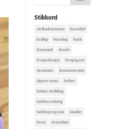
Stikkord
afrikadrømmen
barseltid
bryllup
bursdag
bush
Danmark
dondo
Dropsdesign
Dropsgarn
drømmer
drømmetomta
dypere tema
Esther
Esther utvikling
fadderordning
fadderprogram
familie
Ferie
Graviditet