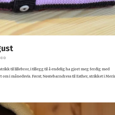
gust
EID
kk til lillebror, i tillegg til å endelig ha gjort meg ferdig med
 om i månedsvis. Først; Nøstebarndress til Esther, strikket i Mer