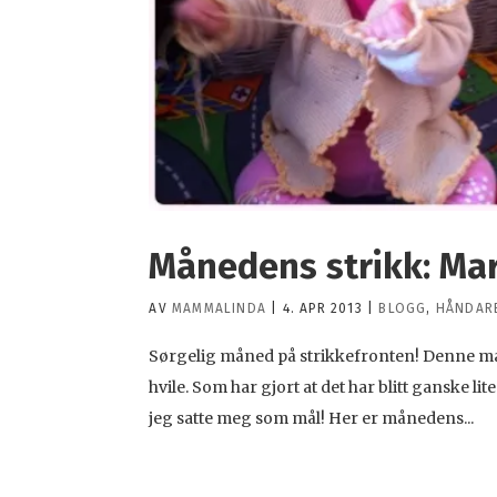
Månedens strikk: Ma
AV
MAMMALINDA
|
4. APR 2013
|
BLOGG
,
HÅNDAR
Sørgelig måned på strikkefronten! Denne måne
hvile. Som har gjort at det har blitt ganske li
jeg satte meg som mål! Her er månedens...