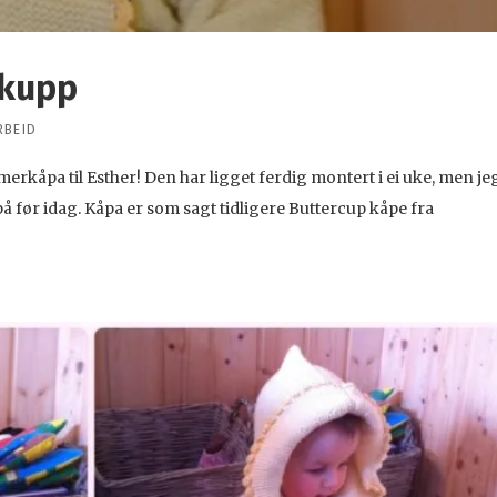
ykupp
RBEID
erkåpa til Esther! Den har ligget ferdig montert i ei uke, men je
 på før idag. Kåpa er som sagt tidligere Buttercup kåpe fra