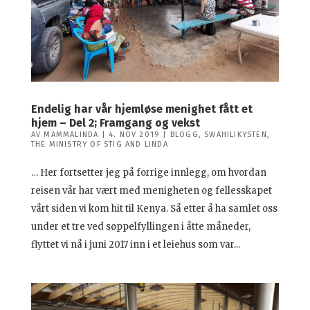
Endelig har vår hjemløse menighet fått et
hjem – Del 2; Framgang og vekst
AV
MAMMALINDA
|
4. NOV 2019
|
BLOGG
,
SWAHILIKYSTEN
,
THE MINISTRY OF STIG AND LINDA
… Her fortsetter jeg på forrige innlegg, om hvordan
reisen vår har vært med menigheten og fellesskapet
vårt siden vi kom hit til Kenya. Så etter å ha samlet oss
under et tre ved søppelfyllingen i åtte måneder,
flyttet vi nå i juni 2017 inn i et leiehus som var...