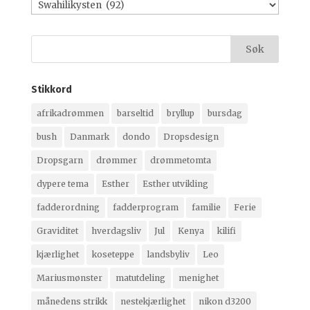
Let
i
arkivet:
Stikkord
afrikadrømmen
barseltid
bryllup
bursdag
bush
Danmark
dondo
Dropsdesign
Dropsgarn
drømmer
drømmetomta
dypere tema
Esther
Esther utvikling
fadderordning
fadderprogram
familie
Ferie
Graviditet
hverdagsliv
Jul
Kenya
kilifi
kjærlighet
koseteppe
landsbyliv
Leo
Mariusmønster
matutdeling
menighet
månedens strikk
nestekjærlighet
nikon d3200