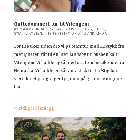
Guttedominert tur til Vitengeni
AV
MAMMALINDA
|
24. MAR 2019
|
BLOGG
,
KILIFI
,
SWAHILIKYSTEN
,
THE MINISTRY OF STIG AND LINDA
For fire uker siden dro vi på teamtur med 32 stykk fra
menigheten vår til en liten landsby uti bushen kalt
Vitengeni. Vi hadde også med oss fem besøkende fra
Nebraska. Vi hadde en så fantastisk fin tur!Stig har
vært der et par ganger før, men på grunn av ungene
har...
« Tidligere innlegg