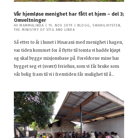
Vår hjemløse menighet har fått et hjem – del 3;
Omveltninger
AV
MAMMALINDA
|
15. NOV 2019
|
BLOGG
,
SWAHILIKYSTEN
,
THE MINISTRY OF STIG AND LINDA
Så etter to år i huset i Mnarani med menighet i hagen,
var tiden kommet for å flytte til tomta vi hadde kjøpt
og skal bygge misjonsbase på. Foreldrene mine har
bygget seg et (svært) feriehus, som vi får bruke som
vår bolig fram til vi i fremtiden får mulighet til å...