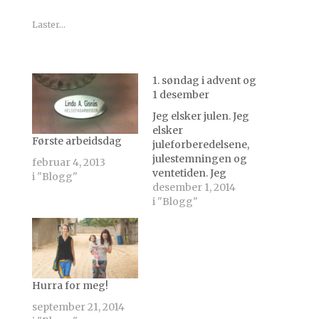
Laster...
1. søndag i advent og
1 desember
Jeg elsker julen. Jeg
elsker
Første arbeidsdag
juleforberedelsene,
julestemningen og
februar 4, 2013
ventetiden. Jeg
i "Blogg"
elsker tradisjonene
desember 1, 2014
og minnene, og
i "Blogg"
familiekosen. Det er
klart at det ikke er
like enkelt å få
julestemning her
nede i varmen i
Hurra for meg!
Mosambik, og det
har føltes ganske
september 21, 2014
fjernt at det snart er