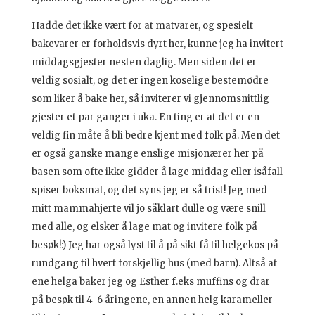
Hadde det ikke vært for at matvarer, og spesielt
bakevarer er forholdsvis dyrt her, kunne jeg ha invitert
middagsgjester nesten daglig. Men siden det er
veldig sosialt, og det er ingen koselige bestemødre
som liker å bake her, så inviterer vi gjennomsnittlig
gjester et par ganger i uka. En ting er at det er en
veldig fin måte å bli bedre kjent med folk på. Men det
er også ganske mange enslige misjonærer her på
basen som ofte ikke gidder å lage middag eller isåfall
spiser boksmat, og det syns jeg er så trist! Jeg med
mitt mammahjerte vil jo såklart dulle og være snill
med alle, og elsker å lage mat og invitere folk på
besøk!:) Jeg har også lyst til å på sikt få til helgekos på
rundgang til hvert forskjellig hus (med barn). Altså at
ene helga baker jeg og Esther f.eks muffins og drar
på besøk til 4-6 åringene, en annen helg karameller