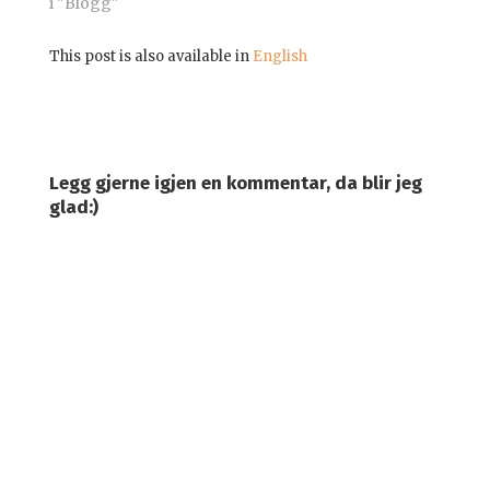
i "Blogg"
jul. Jeg gidder heller
ikke å…
This post is also available in
English
Legg gjerne igjen en kommentar, da blir jeg
glad:)