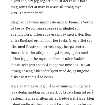
til jentene, osv. Jeg regner med at det er ikke bare
meg som føler at man kan vise så utrolig mye
kjærlighet med mat?
Idag hadde vi våre nærmeste naboer, Fiona og Vovote
på besøk. De bor vegg i vegg i en leilighet som
egentlig hører til huset og er skilt av med ei dør. Hun
er fra England og har bodd her i seks år, og giftet seg
ifjor med Vovote som er vokst opp her på senteret.
Hun er leder for alle jentene på basen, og dermed
jobbet jeg ganske mye med henne når vi hadde
denne syke jenta som vi begge var mye hos. Det var
utrolig koselig å bli bedre kjent med de, og ungene
elsker bestandig å ha besøk!
Jeg gledet meg veldig til å ha en unnskyldning for å
lage deilig middag og dessert, og brukte lang tid på å
bestemme meg mellom alt jeg hadde lyst å lage. Men
valget endte på hjemmelaget lasagne med ostesaus