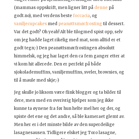
(mammas oppskrift, men ligner litt på
denne
på
godt.no), med verdens beste
foccacia
, og
vaniljecupcakes
med
peanøttsmørfrosting
til dessert.
Var det godt? Oh yeah! Alt ble tilogmed spist opp, selv
om jeg hadde laget rikelig med mat, som alltid er et
godt tegn;-) Den peanøttsmørfrostingen absolutt
himmelsk, og jeg har laget den ca fem ganger etter at
vi kom hit allerede. Den er perfekt på både
sjokolademuffins, vaniljemuffins, sveler, brownies, og
til å maule med skje;-)
Jeg skulle jo liksom være flink blogger og ta bilder til
dere, men med en overivrig hjelper som jeg ikke
kunne ta øynene fra før hun helte mel her og der, og
spiste det ene og det andre, så ble kameraet glemt av.
Men her er i det minste bilde av den superdeilige
lasagnesausen. Tidligere elsket jeg Toro lasagne,