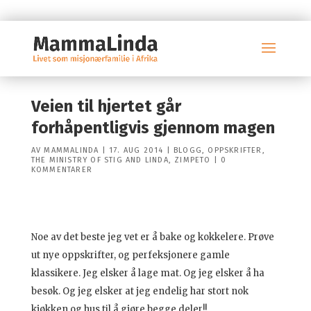
Veien til hjertet går
forhåpentligvis gjennom magen
AV
MAMMALINDA
|
17. AUG 2014
|
BLOGG
,
OPPSKRIFTER
,
THE MINISTRY OF STIG AND LINDA
,
ZIMPETO
|
0
KOMMENTARER
Noe av det beste jeg vet er å bake og kokkelere. Prøve
ut nye oppskrifter, og perfeksjonere gamle
klassikere. Jeg elsker å lage mat. Og jeg elsker å ha
besøk. Og jeg elsker at jeg endelig har stort nok
kjøkken og hus til å gjøre begge deler!!