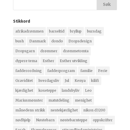
arkivet:
Stikkord
afrikadrømmen
barseltid
bryllup
bursdag
bush
Danmark
dondo
Dropsdesign
Dropsgarn
drømmer
drømmetomta
dypere tema
Esther
Esther utvikling
fadderordning
fadderprogram
familie
Ferie
Graviditet
hverdagsliv
Jul
Kenya
kilifi
kjærlighet
koseteppe
landsbyliv
Leo
Mariusmønster
matutdeling
menighet
månedens strikk
nestekjærlighet
nikon d3200
nødhjelp
Nøstebarn
nøstebarnteppe
oppskrifter
Sarah
Skappelgenser
stigandlindaministries