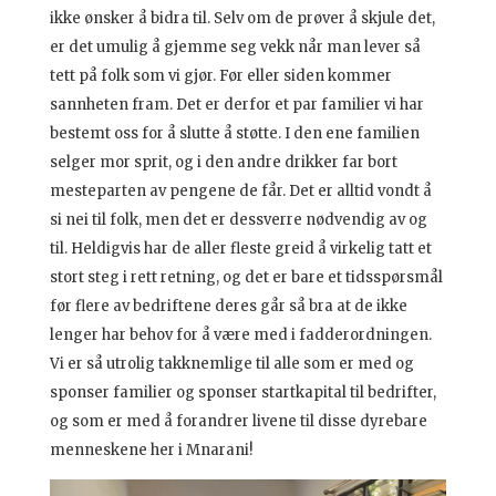
ikke ønsker å bidra til. Selv om de prøver å skjule det,
er det umulig å gjemme seg vekk når man lever så
tett på folk som vi gjør. Før eller siden kommer
sannheten fram. Det er derfor et par familier vi har
bestemt oss for å slutte å støtte. I den ene familien
selger mor sprit, og i den andre drikker far bort
mesteparten av pengene de får. Det er alltid vondt å
si nei til folk, men det er dessverre nødvendig av og
til. Heldigvis har de aller fleste greid å virkelig tatt et
stort steg i rett retning, og det er bare et tidsspørsmål
før flere av bedriftene deres går så bra at de ikke
lenger har behov for å være med i fadderordningen.
Vi er så utrolig takknemlige til alle som er med og
sponser familier og sponser startkapital til bedrifter,
og som er med å forandrer livene til disse dyrebare
menneskene her i Mnarani!