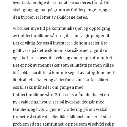
hvor takknemlige de er for at barna deres får råd til
skolegang og mat på grunn av fadderpengene, og at
den byrden er løftet av skuldrene deres.
Vi bruker mye tid på kommunikasjon og oppfølging
av fadderfamiliene våre, og de som vi gir penger til.
Det er viktig for oss å investere i de som greier å ta
godt vare på dette økonomiske såkornet vi gir dem,
og ikke bare sløser det vekk og ender opp uforandret.
Det er nok av mennesker som er lutfattige men villige
til å jobbe hardt for å komme seg ut av fattigdom med
litt drahjelp. Det er også derfor vi kun har forpliktet
oss til seks måneder om gangen med
fadderfamiliene våre. Etter seks måneder har vi en
ny evaluering hvor vi ser på hvordan det går med
familien, og hvor vi gjør en vurdering på om vi skal
fortsette å støtte de eller ikke. Alkoholisme er et stort
problem i dette samfunnet, og noe som vi selvfølgelig