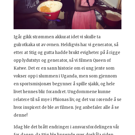
Igår gikk strømmen akkurat idet vi skulle ta
gulrotkaka ut av ovnen. Heldigvis har vi generator, så
etter at Stig og gutta hadde brukt evigheter på å rigge
opp lydutstyr og generator, så vi filmen Queen of
Katwe. Det er en sann historie om ei ung jente som
vokser opp i slummen i Uganda, men som gjennom
en sportsmisjonær begynner å spille sjakk, og hele
livet hennes blir forandret. Ungdommene kunne
relatere til så mye i Phionas liv, og det var rørende å se
hvor inspirert de ble av filmen. Jeg anbefaler alle å se
denne!
Idag ble det brått endringer i ansvarsfordelingen vår
for dagen, da Stig ble liggende over doskåla siden