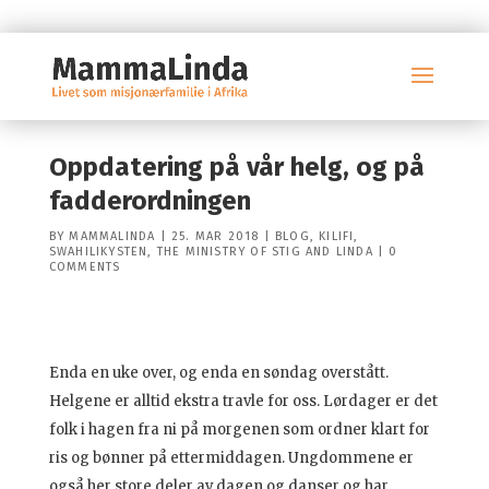
Oppdatering på vår helg, og på
fadderordningen
BY
MAMMALINDA
|
25. MAR 2018
|
BLOG
,
KILIFI
,
SWAHILIKYSTEN
,
THE MINISTRY OF STIG AND LINDA
|
0
COMMENTS
Enda en uke over, og enda en søndag overstått.
Helgene er alltid ekstra travle for oss. Lørdager er det
folk i hagen fra ni på morgenen som ordner klart for
ris og bønner på ettermiddagen. Ungdommene er
også her store deler av dagen og danser og har