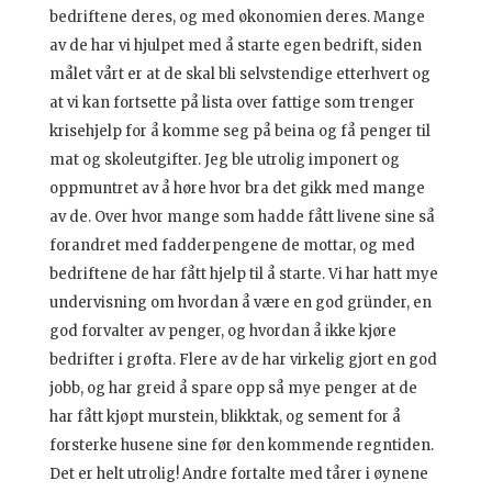
bedriftene deres, og med økonomien deres. Mange
av de har vi hjulpet med å starte egen bedrift, siden
målet vårt er at de skal bli selvstendige etterhvert og
at vi kan fortsette på lista over fattige som trenger
krisehjelp for å komme seg på beina og få penger til
mat og skoleutgifter. Jeg ble utrolig imponert og
oppmuntret av å høre hvor bra det gikk med mange
av de. Over hvor mange som hadde fått livene sine så
forandret med fadderpengene de mottar, og med
bedriftene de har fått hjelp til å starte. Vi har hatt mye
undervisning om hvordan å være en god gründer, en
god forvalter av penger, og hvordan å ikke kjøre
bedrifter i grøfta. Flere av de har virkelig gjort en god
jobb, og har greid å spare opp så mye penger at de
har fått kjøpt murstein, blikktak, og sement for å
forsterke husene sine før den kommende regntiden.
Det er helt utrolig! Andre fortalte med tårer i øynene